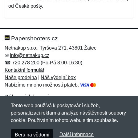
od České pošty.
Papershooters.cz
Netnakup s.r.o., Tyršova 271, 43801 Žatec
✉
info@netnakup.cz
☎
720 278 200
(Po-Pá 8:00-16:30)
Kontaktní formulář
Naše prodejna
|
Náš výdejní box
Nabízíme mnoho možností plateb.
Zákaznický servis
Tento web používá k poskytování služeb,
Novinky emailem
personalizaci reklam a analýze návštěvnosti soubory
cookie. Používáním tohoto webu s tím souhlasíte.
Copyright © 2007-2026 (19 let s vámi)
Netnakup.cz
&
Další informace
Beru na vědomí