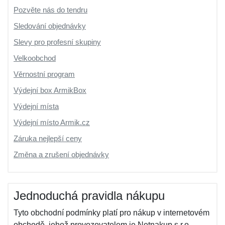
Pozvěte nás do tendru
Sledování objednávky
Slevy pro profesní skupiny
Velkoobchod
Věrnostní program
Výdejní box ArmikBox
Výdejní místa
Výdejní místo Armik.cz
Záruka nejlepší ceny
Změna a zrušení objednávky
Jednoduchá pravidla nákupu
Tyto obchodní podmínky platí pro nákup v internetovém
obchodě, jehož provozovatelem je Netnakup s.r.o.,