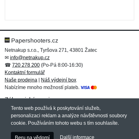
Papershooters.cz
Netnakup s.r.o., Tyršova 271, 43801 Žatec
✉
info@netnakup.cz
☎
720 278 200
(Po-Pá 8:00-16:30)
Kontaktní formulář
Naše prodejna
|
Náš výdejní box
Nabízíme mnoho možností plateb.
Zákaznický servis
Tento web používá k poskytování služeb,
Novinky emailem
personalizaci reklam a analýze návštěvnosti soubory
cookie. Používáním tohoto webu s tím souhlasíte.
Copyright © 2007-2026 (19 let s vámi)
Netnakup.cz
&
Další informace
Beru na vědomí