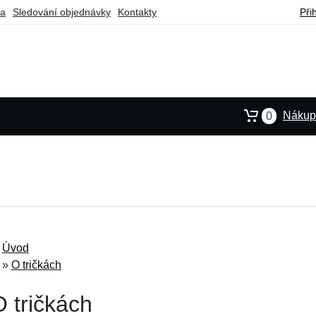
ba
Sledování objednávky
Kontakty
Při
Nákupn
0
Úvod
»
O tričkách
O tričkách