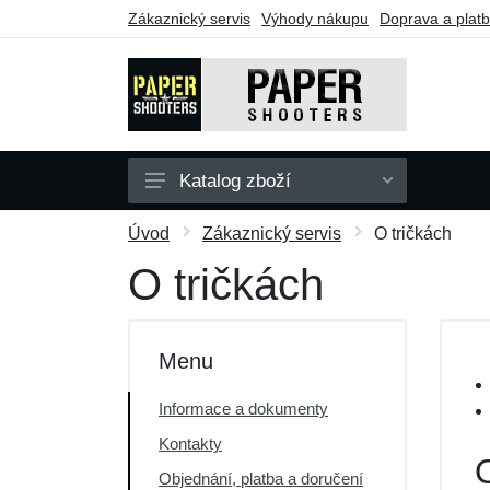
Zákaznický servis
Výhody nákupu
Doprava a plat
Katalog zboží
Zbraně
Úvod
Zákaznický servis
O tričkách
Doplňky
O tričkách
Dárkové poukazy
Výprodej
Menu
Informace a dokumenty
Kontakty
Objednání, platba a doručení