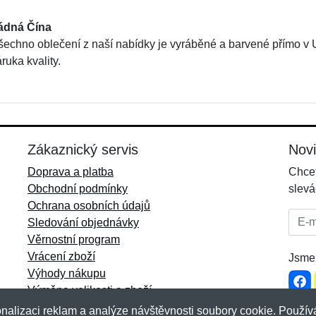
ádná Čína
šechno oblečení z naší nabídky je vyráběné a barvené přímo v
ruka kvality.
Zákaznický servis
Nov
Doprava a platba
Chcet
Obchodní podmínky
slevá
Ochrana osobních údajů
E-mai
Sledování objednávky
Věrnostní program
Vrácení zboží
Jsme 
Výhody nákupu
Výměna velikosti a zboží
Více informací...
nalizaci reklam a analýze návštěvnosti soubory cookie. Používá