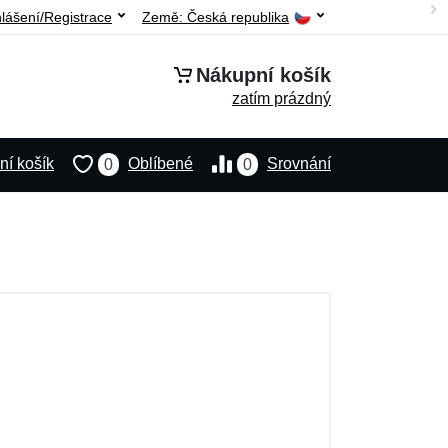
hlášení/Registrace
Země:
Česká republika
Nákupní košík
zatím prázdný
í košík
Oblíbené
Srovnání
0
0