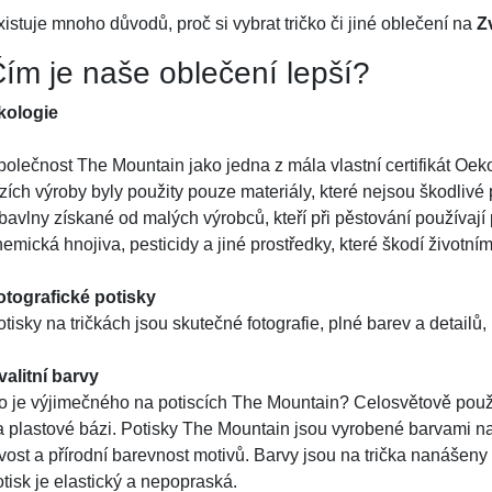
istuje mnoho důvodů, proč si vybrat tričko či jiné oblečení na
Z
ím je naše oblečení lepší?
kologie
polečnost The Mountain jako jedna z mála vlastní certifikát Oeko
zích výroby byly použity pouze materiály, které nejsou škodlivé 
 bavlny získané od malých výrobců, kteří při pěstování používaj
emická hnojiva, pesticidy a jiné prostředky, které škodí životním
otografické potisky
tisky na tričkách jsou skutečné fotografie, plné barev a detailů,
valitní barvy
o je výjimečného na potiscích The Mountain? Celosvětově použí
a plastové bázi. Potisky The Mountain jsou vyrobené barvami na
ivost a přírodní barevnost motivů. Barvy jsou na trička nanášeny
tisk je elastický a nepopraská.