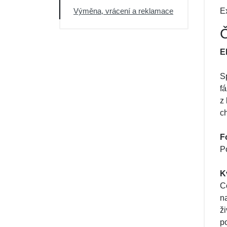
Výměna, vrácení a reklamace
Ex
Č
E
S
fá
z
ch
F
Po
K
C
n
ž
po