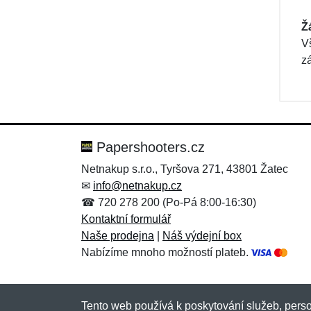
Ž
V
zá
Papershooters.cz
Netnakup s.r.o., Tyršova 271, 43801 Žatec
✉
info@netnakup.cz
☎ 720 278 200 (Po-Pá 8:00-16:30)
Kontaktní formulář
Naše prodejna
|
Náš výdejní box
Nabízíme mnoho možností plateb.
Tento web používá k poskytování služeb, perso