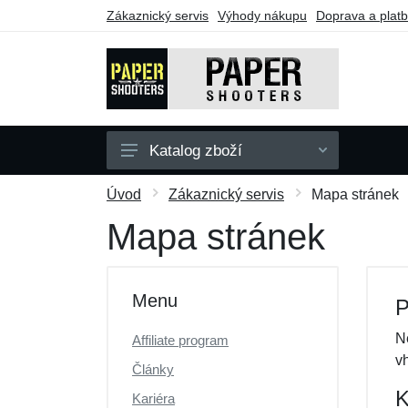
Zákaznický servis
Výhody nákupu
Doprava a plat
Katalog zboží
Zbraně
Úvod
Zákaznický servis
Mapa stránek
Doplňky
Mapa stránek
Dárkové poukazy
Výprodej
Menu
P
N
Affiliate program
v
Články
K
Kariéra