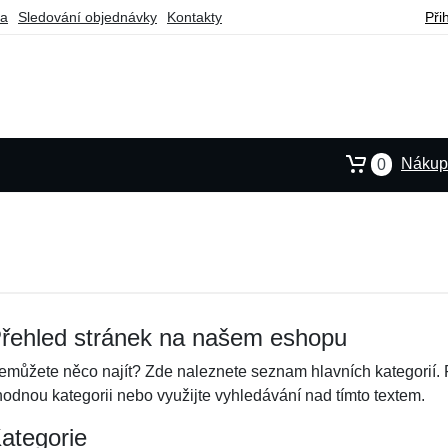
ba
Sledování objednávky
Kontakty
Při
Nákupn
0
řehled stránek na našem eshopu
emůžete něco najít? Zde naleznete seznam hlavních kategorií. 
hodnou kategorii nebo využijte vyhledávání nad tímto textem.
ategorie