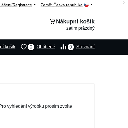
hlášení/Registrace
Země:
Česká republika
Nákupní košík
zatím prázdný
í košík
Oblíbené
Srovnání
0
0
Pro vyhledání výrobku prosím zvolte