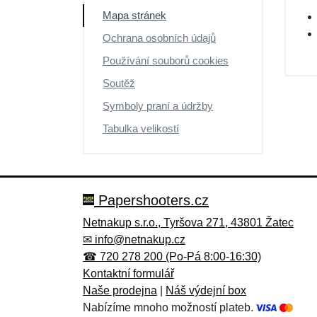
Mapa stránek
Ochrana osobních údajů
Používání souborů cookies
Soutěž
Symboly praní a údržby
Tabulka velikostí
Papershooters.cz
Netnakup s.r.o., Tyršova 271, 43801 Žatec
✉
info@netnakup.cz
☎ 720 278 200 (Po-Pá 8:00-16:30)
Kontaktní formulář
Naše prodejna
|
Náš výdejní box
Nabízíme mnoho možností plateb.