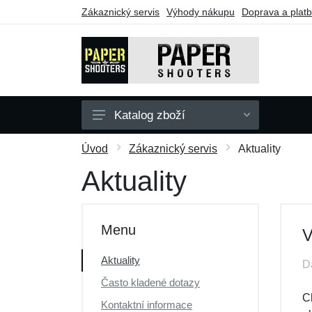
Zákaznický servis
Výhody nákupu
Doprava a plat
Katalog zboží
Zbraně
Úvod
Zákaznický servis
Aktuality
Doplňky
Aktuality
Dárkové poukazy
Výprodej
Menu
V
Aktuality
D
Často kladené dotazy
Ch
Kontaktní informace