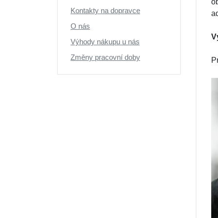
o
Kontakty na dopravce
a
O nás
V
Výhody nákupu u nás
Změny pracovní doby
P