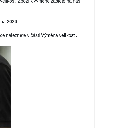
elikost. Zboží k výměně zašlete na naši
dna 2026.
ce naleznete v části
Výměna velikosti
.