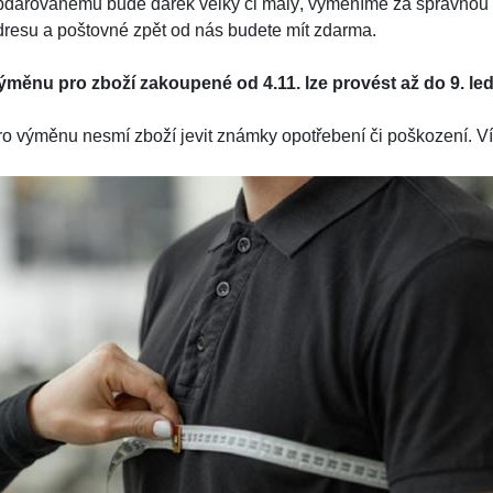
bdarovanému bude dárek velký či malý, vyměníme za správnou v
dresu a poštovné zpět od nás budete mít zdarma.
ýměnu pro zboží zakoupené od 4.11. lze provést až do 9. le
ro výměnu nesmí zboží jevit známky opotřebení či poškození. Ví