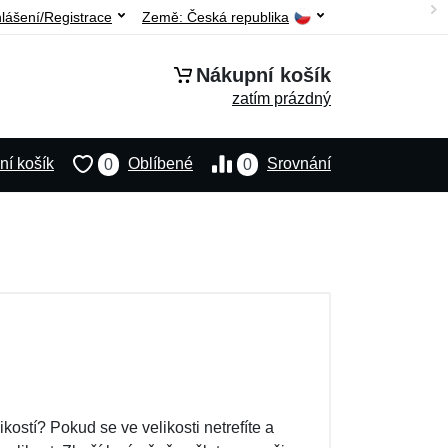
hlášení/Registrace
Země:
Česká republika
Nákupní košík
zatím prázdný
í košík
Oblíbené
Srovnání
0
0
kostí? Pokud se ve velikosti netrefíte a