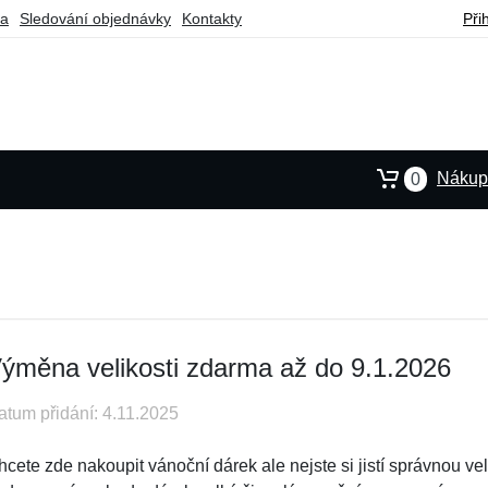
ba
Sledování objednávky
Kontakty
Při
Nákupn
0
ýměna velikosti zdarma až do 9.1.2026
atum přidání: 4.11.2025
cete zde nakoupit vánoční dárek ale nejste si jistí správnou veli