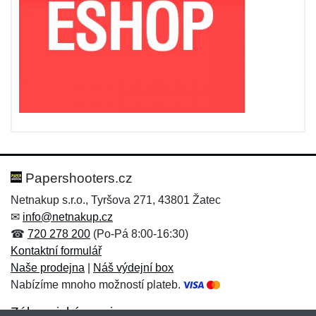
Papershooters.cz
Netnakup s.r.o., Tyršova 271, 43801 Žatec
✉
info@netnakup.cz
☎
720 278 200
(Po-Pá 8:00-16:30)
Kontaktní formulář
Naše prodejna
|
Náš výdejní box
Nabízíme mnoho možností plateb.
Zákaznický servis