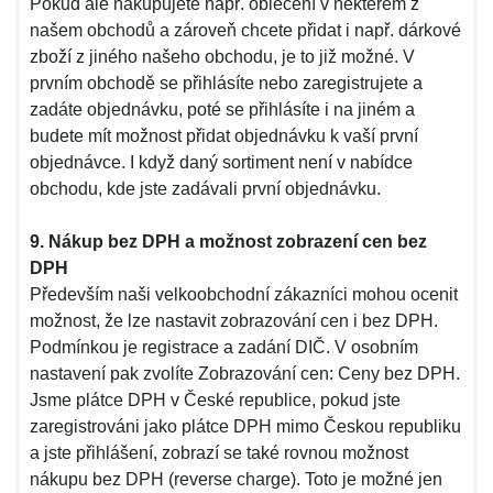
Pokud ale nakupujete např. oblečení v některém z
našem obchodů a zároveň chcete přidat i např. dárkové
zboží z jiného našeho obchodu, je to již možné. V
prvním obchodě se přihlásíte nebo zaregistrujete a
zadáte objednávku, poté se přihlásíte i na jiném a
budete mít možnost přidat objednávku k vaší první
objednávce. I když daný sortiment není v nabídce
obchodu, kde jste zadávali první objednávku.
9. Nákup bez DPH a možnost zobrazení cen bez
DPH
Především naši velkoobchodní zákazníci mohou ocenit
možnost, že lze nastavit zobrazování cen i bez DPH.
Podmínkou je registrace a zadání DIČ. V osobním
nastavení pak zvolíte Zobrazování cen: Ceny bez DPH.
Jsme plátce DPH v České republice, pokud jste
zaregistrováni jako plátce DPH mimo Českou republiku
a jste přihlášení, zobrazí se také rovnou možnost
nákupu bez DPH (reverse charge). Toto je možné jen