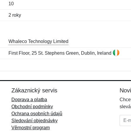
10
2 roky
Whaleco Technology Limited
First Floor, 25 St. Stephens Green, Dublin, Ireland
Jméno:
E-mail:
*
*
E-mail:
*
Zákaznický servis
Nov
Doprava a platba
Chcet
Obchodní podmínky
slevá
Ochrana osobních údajů
E-mai
Sledování objednávky
Věrnostní program