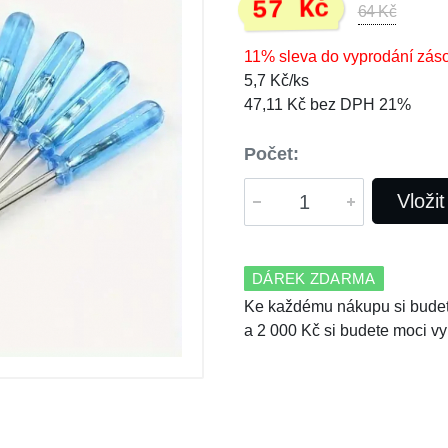
57 Kč
64 Kč
11% sleva do vyprodání zás
5,7 Kč/ks
47,11 Kč bez DPH 21%
Počet:
Vloži
DÁREK ZDARMA
Ke každému nákupu si budet
a 2 000 Kč si budete moci vy