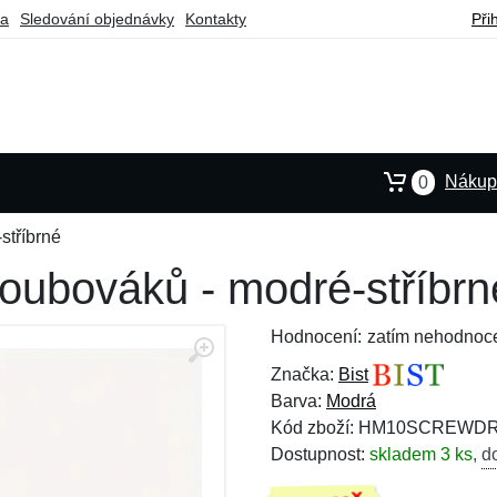
ba
Sledování objednávky
Kontakty
Při
Nákupn
0
stříbrné
oubováků - modré-stříbrn
Hodnocení:
zatím nehodnoc
Značka:
Bist
Barva:
Modrá
Kód zboží: HM10SCREWD
Dostupnost:
skladem 3 ks
,
d