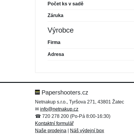
Počet ks v sadě
Záruka
Výrobce
Firma
Adresa
Nová recenze
Nový dotaz
Hodnocení:
Jméno:
*
*
Papershooters.cz
Netnakup s.r.o., Tyršova 271, 43801 Žatec
✉
info@netnakup.cz
Zpráva
Zpráva
*
*
☎ 720 278 200 (Po-Pá 8:00-16:30)
Kontaktní formulář
Naše prodejna
|
Náš výdejní box