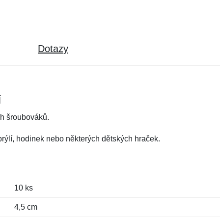
Dotazy
í
ch šroubováků.
brýlí, hodinek nebo některých dětských hraček.
10 ks
4,5 cm