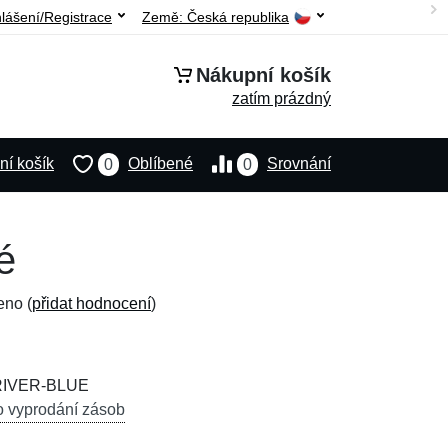
hlášení/Registrace
Země:
Česká republika
Nákupní košík
zatím prázdný
í košík
Oblíbené
Srovnání
0
0
é
eno (
přidat hodnocení
)
RIVER-BLUE
o vyprodání zásob