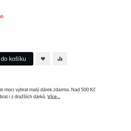
ob
t do košíku
e moci vybrat malý dárek zdarma. Nad 500 Kč
brat i z dražších dárků.
Více...