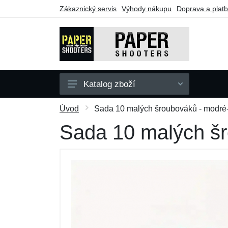
Zákaznický servis
Výhody nákupu
Doprava a plat
Katalog zboží
Zbraně
Úvod
Sada 10 malých šroubováků - modré-
Doplňky
Sada 10 malých šr
Dárkové poukazy
Výprodej