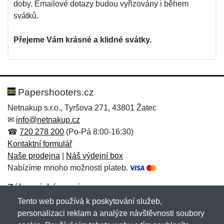
doby. Emailové dotazy budou vyřizovány i během
svátků.
Přejeme Vám krásné a klidné svátky.
Papershooters.cz
Netnakup s.r.o., Tyršova 271, 43801 Žatec
✉
info@netnakup.cz
☎
720 278 200
(Po-Pá 8:00-16:30)
Kontaktní formulář
Naše prodejna
|
Náš výdejní box
Nabízíme mnoho možností plateb.
Zákaznický servis
Tento web používá k poskytování služeb,
Novinky emailem
personalizaci reklam a analýze návštěvnosti soubory