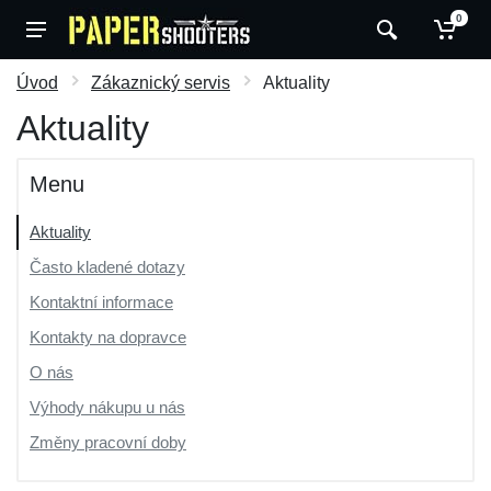
0
Úvod
Zákaznický servis
Aktuality
Aktuality
Menu
Aktuality
Často kladené dotazy
Kontaktní informace
Kontakty na dopravce
O nás
Výhody nákupu u nás
Změny pracovní doby