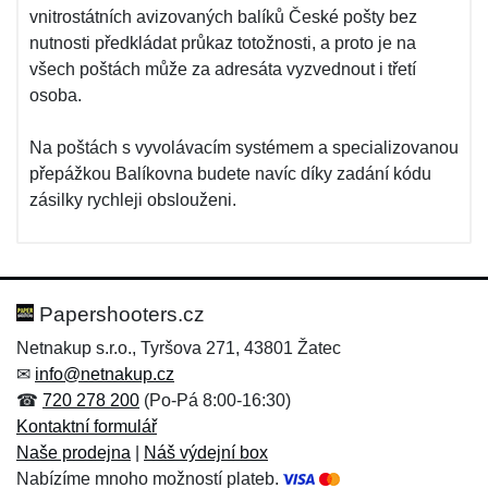
vnitrostátních avizovaných balíků České pošty bez
nutnosti předkládat průkaz totožnosti, a proto je na
všech poštách může za adresáta vyzvednout i třetí
osoba.
Na poštách s vyvolávacím systémem a specializovanou
přepážkou Balíkovna budete navíc díky zadání kódu
zásilky rychleji obslouženi.
Papershooters.cz
Netnakup s.r.o., Tyršova 271, 43801 Žatec
✉
info@netnakup.cz
☎
720 278 200
(Po-Pá 8:00-16:30)
Kontaktní formulář
Naše prodejna
|
Náš výdejní box
Nabízíme mnoho možností plateb.