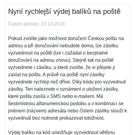
Nyní rychlejší výdej balíků na poště
Datum přidání: 23.10.2018
Pokud zvolíte jako možnost doručení Českou poštu na
adresu a při doručování nebudete doma, lze zásilku
vyzvednout na poště (lze i zažádat o bezplatné
doručování na adresu znovu). Stejně tak na poště
vyzvednete i zásilku, u které zvolíte, že si přejete ji
zaslat na poštu. A právě na poště nyní zásilky
vyzvednete rychleji než dříve. Díky kódu pro vyzvednutí
zásilky. Ten naleznete v oznámení o uložení zásilky,
které pošta zasílá v SMS nebo e-mailem. Má
šestimístnou alfanumerickou podobu a v kombinaci se
jménem (názvem) adresáta nebo číslem zásilky slouží k
vyzvednutí bez nutnosti prokazovat totožnost.
Výdej balíku na kód umožňuje vyzvednout většinu