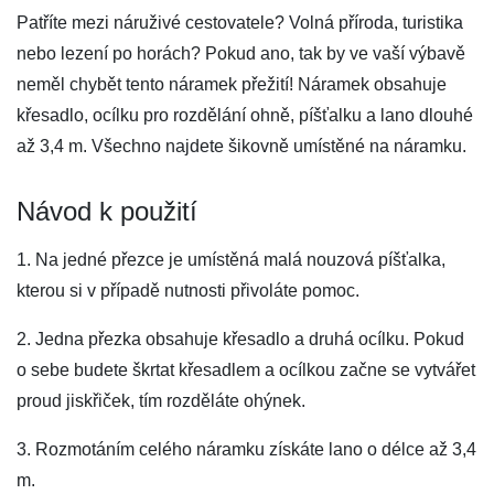
Patříte mezi náruživé cestovatele? Volná příroda, turistika
nebo lezení po horách? Pokud ano, tak by ve vaší výbavě
neměl chybět tento náramek přežití! Náramek obsahuje
křesadlo, ocílku pro rozdělání ohně, píšťalku a lano dlouhé
až 3,4 m. Všechno najdete šikovně umístěné na náramku.
Návod k použití
1. Na jedné přezce je umístěná malá nouzová píšťalka,
kterou si v případě nutnosti přivoláte pomoc.
2. Jedna přezka obsahuje křesadlo a druhá ocílku. Pokud
o sebe budete škrtat křesadlem a ocílkou začne se vytvářet
proud jiskřiček, tím rozděláte ohýnek.
3. Rozmotáním celého náramku získáte lano o délce až 3,4
m.