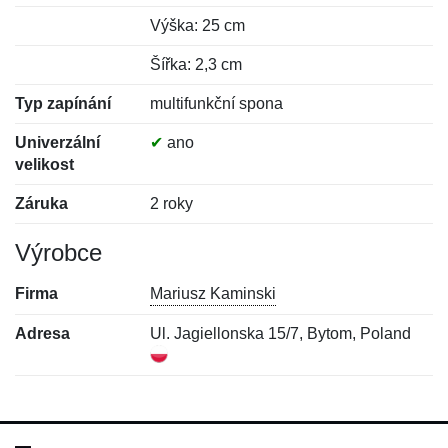
Výška: 25 cm
Šířka: 2,3 cm
Typ zapínání
multifunkční spona
Univerzální
✔
ano
velikost
Záruka
2 roky
Výrobce
Firma
Mariusz Kaminski
Adresa
Ul. Jagiellonska 15/7, Bytom, Poland
Nová recenze
Nový dotaz
Hodnocení:
Jméno:
*
*