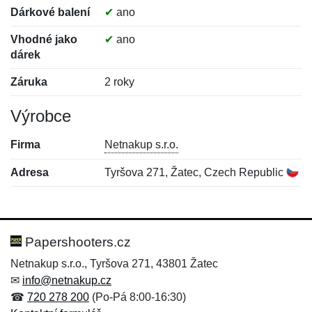
Dárkové balení
✔
ano
Vhodné jako
✔
ano
dárek
Záruka
2 roky
Výrobce
Firma
Netnakup s.r.o.
Adresa
Tyršova 271, Žatec, Czech Republic
Nová recenze
Nový dotaz
Hodnocení:
Jméno:
*
*
Papershooters.cz
Netnakup s.r.o., Tyršova 271, 43801 Žatec
✉
info@netnakup.cz
Jméno:
E-mail:
*
*
☎
720 278 200
(Po-Pá 8:00-16:30)