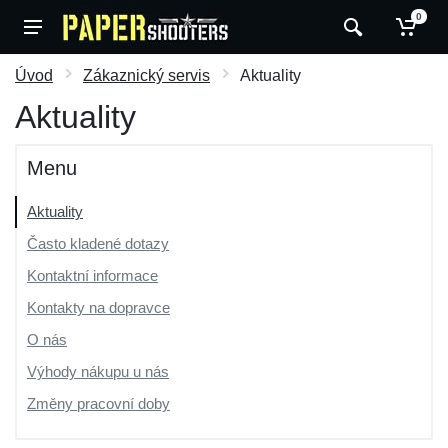
0
Úvod
Zákaznický servis
Aktuality
Aktuality
Menu
Aktuality
Často kladené dotazy
Kontaktní informace
Kontakty na dopravce
O nás
Výhody nákupu u nás
Změny pracovní doby